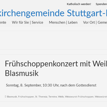
Katholisch werden!
Spenden
ente
Wir für Sie | Service
Menschen | Leben
Vor Ort | Gem
Frühschoppenkonzert mit Weil
Blasmusik
Sonntag, 8. September, 10:30 Uhr, nach dem Gottesdienst
Blasmusik
,
Frühschoppen
,
St. Theresia
,
Termine
,
Weilis
,
Weisswurst-Frühschoppen
,
Weisswürst