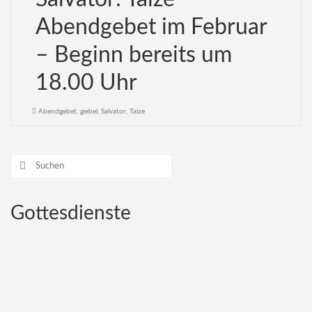
Abendgebet im Februar
Kirche der Zukunft
– Beginn bereits um
18.00 Uhr
Abendgebet
,
giebel
,
Salvator
,
Taize
Suchen
nach:
Gottesdienste