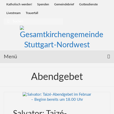
Katholisch werden!
Spenden
Gemeindebrief
Gottesdienste
Livestream
Trauerfall
Suchen
nach:
Menü
Startseite
Abendgebet
Glauben | Sakramente
Wir für Sie | Service
Menschen | Leben
Salvator: Taizé-
Vor Ort | Gemeinden