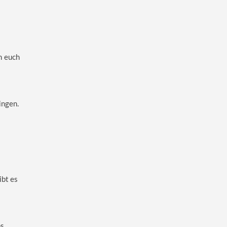
n euch
ingen.
ibt es
as