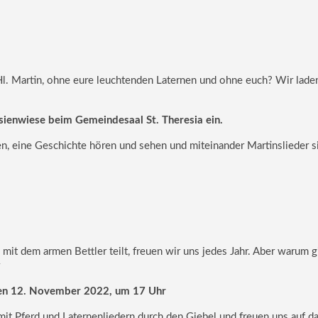
l. Martin, ohne eure leuchtenden Laternen und ohne euch? Wir lade
sienwiese beim Gemeindesaal St. Theresia ein.
, eine Geschichte hören und sehen und miteinander Martinslieder s
mit dem armen Bettler teilt, freuen wir uns jedes Jahr. Aber warum g
 den 12. November 2022, um 17 Uhr
t Pferd und Laternenliedern durch den Giebel und freuen uns auf d