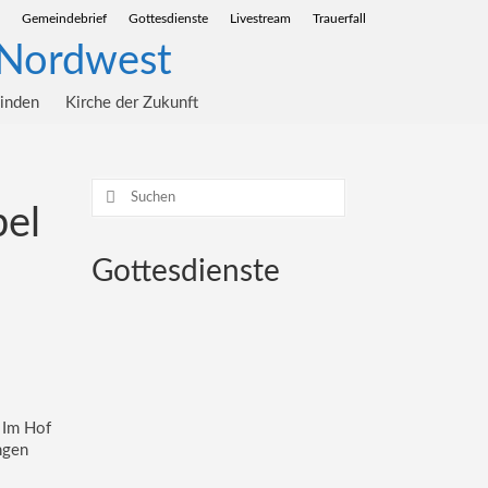
Gemeindebrief
Gottesdienste
Livestream
Trauerfall
einden
Kirche der Zukunft
Suchen
nach:
bel
Gottesdienste
. Im Hof
ngen