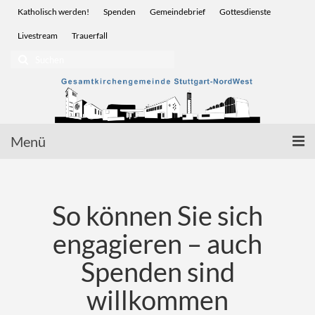
Katholisch werden!
Spenden
Gemeindebrief
Gottesdienste
Livestream
Trauerfall
Suchen
nach:
Menü
Startseite
So können Sie sich
Glauben | Sakramente
engagieren – auch
Wir für Sie | Service
Spenden sind
Menschen | Leben
willkommen
Vor Ort | Gemeinden