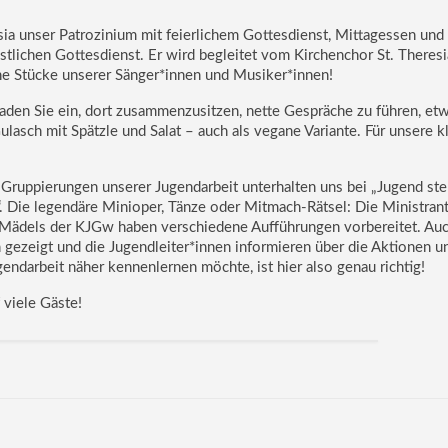
sia unser Patrozinium mit feierlichem Gottesdienst, Mittagessen und
estlichen Gottesdienst. Er wird begleitet vom Kirchenchor St. Theresi
che Stücke unserer Sänger*innen und Musiker*innen!
aden Sie ein, dort zusammenzusitzen, nette Gespräche zu führen, et
lasch mit Spätzle und Salat – auch als vegane Variante. Für unsere 
 Gruppierungen unserer Jugendarbeit unterhalten uns bei „Jugend stel
“. Die legendäre Minioper, Tänze oder Mitmach-Rätsel: Die Ministran
 Mädels der KJGw haben verschiedene Aufführungen vorbereitet. Auc
gezeigt und die Jugendleiter*innen informieren über die Aktionen u
gendarbeit näher kennenlernen möchte, ist hier also genau richtig!
 viele Gäste!