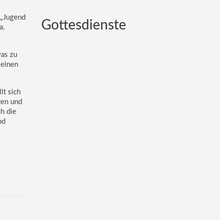
 „Jugend
Gottesdienste
a.
was zu
kleinen
lt sich
ten und
h die
nd