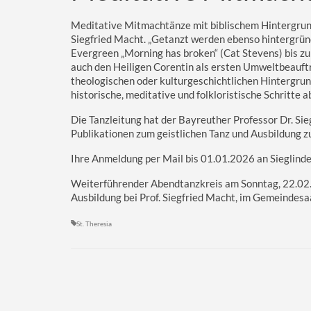
Meditative Mitmach­tänze mit biblischem Hintergrund
Siegfried Macht. „Getanzt werden ebenso hintergründ
Evergreen „Morning has broken“ (Cat Stevens) bis zu
auch den Heiligen Corentin als ersten Umweltbeauftr
theologischen oder kulturgeschichtlichen Hintergru
historische, meditative und folkloristische Schritte a
Die Tanzleitung hat der Bayreuther Professor Dr. Si
Publikationen zum geistlichen Tanz und Ausbildung zu
Ihre Anmeldung per Mail bis 01.01.2026 an Sieglind
Weiterführender Abend­tanz­kreis am Sonntag, 22.02
Ausbildung bei Prof. Siegfried Macht, im Gemeindesaa
St. Theresia