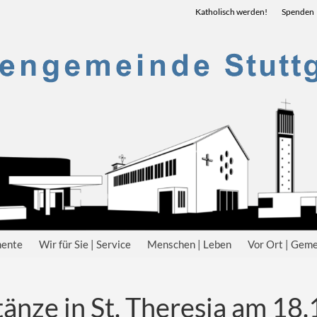
Katholisch werden!
Spenden
mente
Wir für Sie | Service
Menschen | Leben
Vor Ort | Gem
nze in St. Theresia am 18.