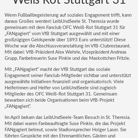
Weiß Rot Stuttgart 31
Kirche der Zukunft
Wenn Fußballbegeisterung auf soziales Engagement trifft, kann
daraus Großes werden! LeibUndSeele St. Theresia wurde
gemeinsam mit dem Fanclub OFC Weiß-Rot Stuttgart 31 für
„FANgagiert“ vom VfB Stuttgart ausgewählt und mit einer
großzügigen Geldspende über 1893 Euro unterstützt! Diese
Woche war die Abschlussveranstaltung im VfB-Clubrestaurant.
Mit dabei: VfB-Präsident Alex Wehrle, Vizepräsident Andreas
Grupp, Fanbetreuerin Suse Pinkle und das Maskottchen Fritzle.
Mit „FANgagiert“ macht der VfB Stuttgart das soziale
Engagement seiner Fanclub-Mitglieder sichtbar und unterstützt
ausgewählte Initiativen finanziell und organisatorisch. Viele
Helferinnen und Helfer von LeibUndSeele sind zugleich
Mitglieder des OFC Weiß-Rot Stuttgart 31. Gemeinsam
bewarben sich beide Organisationen beim VfB-Projekt
„FANgagiert“.
Im April bekam das LeibUndSeele-Team Besuch in St. Theresia.
Mit dabei waren Fanbeauftragte Suse Pinkle, die das Projekt
FANgagiert betreut, sowie Stadionsprecher Holger Laser. Sie
führten Gespräche mit den Ehrenamtlichen, Gästen und