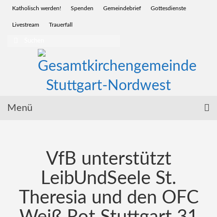
Katholisch werden!
Spenden
Gemeindebrief
Gottesdienste
Livestream
Trauerfall
Suchen
nach:
Menü
Startseite
VfB unterstützt
Glauben | Sakramente
LeibUndSeele St.
Wir für Sie | Service
Theresia und den OFC
Menschen | Leben
Vor Ort | Gemeinden