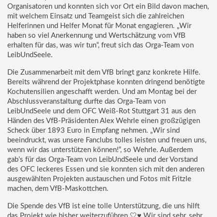
Organisatoren und konnten sich vor Ort ein Bild davon machen,
mit welchem Einsatz und Teamgeist sich die zahlreichen
Helferinnen und Helfer Monat für Monat engagieren. „Wir
haben so viel Anerkennung und Wertschätzung vom VfB
erhalten für das, was wir tun“, freut sich das Orga-Team von
LeibUndSeele.
Die Zusammenarbeit mit dem VfB bringt ganz konkrete Hilfe.
Bereits während der Projektphase konnten dringend benötigte
Kochutensilien angeschafft werden. Und am Montag bei der
Abschlussveranstaltung durfte das Orga-Team von
LeibUndSeele und dem OFC Weiß-Rot Stuttgart 31 aus den
Händen des VfB-Präsidenten Alex Wehrle einen großzügigen
Scheck über 1893 Euro in Empfang nehmen. „Wir sind
beeindruckt, was unsere Fanclubs tolles leisten und freuen uns,
wenn wir das unterstützen können!“, so Wehrle. Außerdem
gab’s für das Orga-Team von LeibUndSeele und der Vorstand
des OFC leckeres Essen und sie konnten sich mit den anderen
ausgewählten Projekten austauschen und Fotos mit Fritzle
machen, dem VfB-Maskottchen.
Die Spende des VfB ist eine tolle Unterstützung, die uns hilft
das Projekt wie bisher weiterzuführen 🤍♥️ Wir sind sehr, sehr