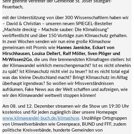
Sehr geehrte Vertreter der Gemeinde St. Josef Stuttgart-
Feuerbach,
mit der Unterstützung von über 300 Wissenschaftlern haben wir
– David & Christian – unseren neuen SPIEGEL-Besteller
„Machste dreckig – Machste sauber: Die Klimalösung“
veröffentlicht und über 150 Vorträge zum Klimaschutz gehalten.
In zwei Wochen senden wir nun eine große Klimashow
gemeinsam mit Promis wie
Hannes Jaenicke, Eckart von
Hirschhausen, Louisa Dellert, Ralf Möller, Sven Plöger und
MrWissen2Go
, die uns ihre brennendsten Klimafragen stellen: Ist
der Klimawandel wirklich menschengemacht? Ist es nicht ohnehin
zu spät? Ist Klimaschutz nicht viel zu teuer? Ist es nicht total egal
was das kleine Deutschland macht? Bringt Klimaschutz im Alltag
überhaupt irgendwas? So wollen wir Missverständnissen
aufräumen, Fake News aus der Welt schaffen und aufzeigen, wie
wir den Klimawandel weltweit stoppen können!
Am 08. und 12. Dezember streamen wir die Show um 19:30 Uhr
kostenlos und für jeden zugänglich über unsere Homepage
www.klimawandel-buch.de/klimashow
. Unzählige Ortsgruppen
von Umweltverbänden wie Greenpeace, BUND und FFF, zudem
politische Kreisverbände, hunderte Gemeinden von