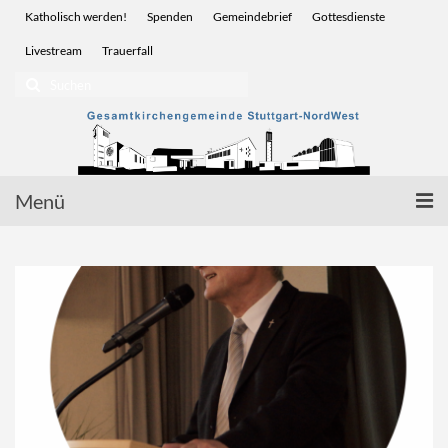
Katholisch werden!
Spenden
Gemeindebrief
Gottesdienste
Livestream
Trauerfall
Suchen
nach:
Menü
Startseite
Glauben | Sakramente
Wir für Sie | Service
Menschen | Leben
Vor Ort | Gemeinden