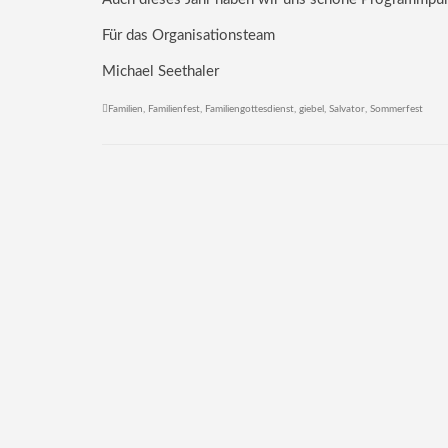
Für das Organisationsteam
Michael Seethaler
Familien
,
Familienfest
,
Familiengottesdienst
,
giebel
,
Salvator
,
Sommerfest