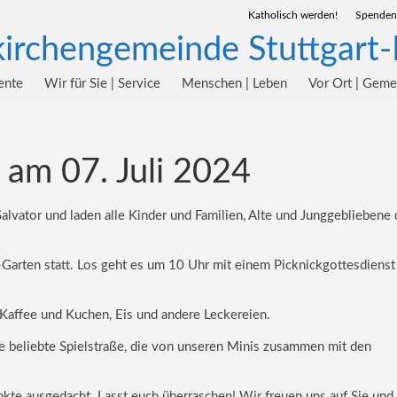
Katholisch werden!
Spenden
ente
Wir für Sie | Service
Menschen | Leben
Vor Ort | Gem
r am 07. Juli 2024
Salvator
und laden alle Kinder und Familien, Alte und Junggebliebene
-Garten statt. Los geht es um 10 Uhr mit einem Picknickgottesdienst f
Kaffee und Kuchen, Eis und andere Leckereien.
e beliebte Spielstraße, die von unseren Minis zusammen mit den
te ausgedacht. Lasst euch überraschen! Wir freuen uns auf Sie und