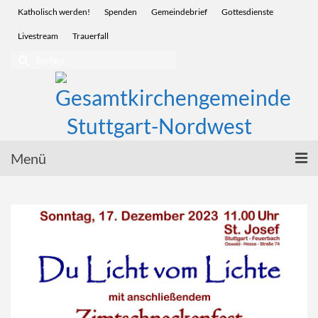
Katholisch werden!
Spenden
Gemeindebrief
Gottesdienste
Livestream
Trauerfall
Suchen
nach:
Menü
Startseite
Glauben | Sakramente
Wir für Sie | Service
Menschen | Leben
Vor Ort | Gemeinden