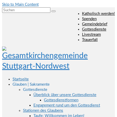
Skip to Main Content
Suchen
Katholisch werden!
nach:
Spenden
Gemeindebrief
Gottesdienste
Livestream
Trauerfall
Startseite
Glauben | Sakramente
Gottesdienste
Überblick über unsere Gottesdienste
Gottesdienstformen
Engagement rund um den Gottesdienst
Stationen des Glaubens
Taufe: Willkommen im Leben!