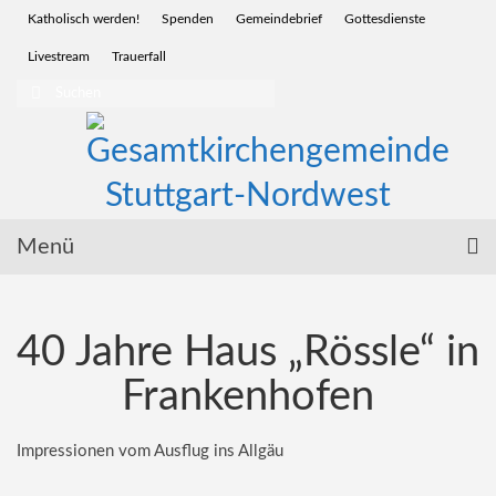
Katholisch werden!
Spenden
Gemeindebrief
Gottesdienste
Livestream
Trauerfall
Suchen
nach:
Menü
Startseite
40 Jahre Haus „Rössle“ in
Glauben | Sakramente
Frankenhofen
Wir für Sie | Service
Menschen | Leben
Impressionen vom Ausflug ins Allgäu
Vor Ort | Gemeinden