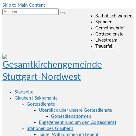
Skip to Main Content
Suchen
Katholisch werden!
nach:
Spenden
Gemeindebrief
Gottesdienste
Livestream
Trauerfall
Startseite
Glauben | Sakramente
Gottesdienste
Überblick über unsere Gottesdienste
Gottesdienstformen
Engagement rund um den Gottesdienst
Stationen des Glaubens
Taufe: Willkommen im Leben!